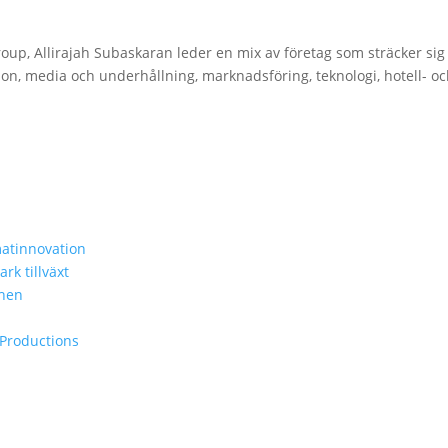
up, Allirajah Subaskaran leder en mix av företag som sträcker sig 
on, media och underhållning, marknadsföring, teknologi, hotell- o
matinnovation
k tillväxt
chen
 Productions