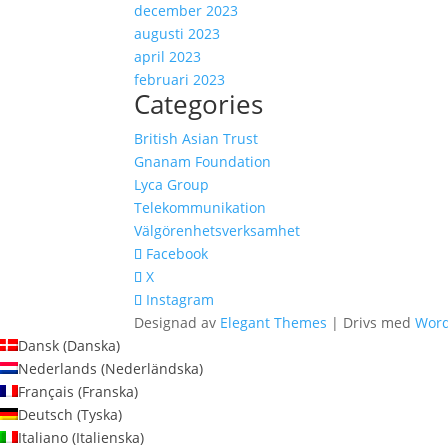
december 2023
augusti 2023
april 2023
februari 2023
Categories
British Asian Trust
Gnanam Foundation
Lyca Group
Telekommunikation
Välgörenhetsverksamhet
Facebook
X
Instagram
Designad av
Elegant Themes
| Drivs med
Word
Dansk
(
Danska
)
Nederlands
(
Nederländska
)
Français
(
Franska
)
Deutsch
(
Tyska
)
Italiano
(
Italienska
)