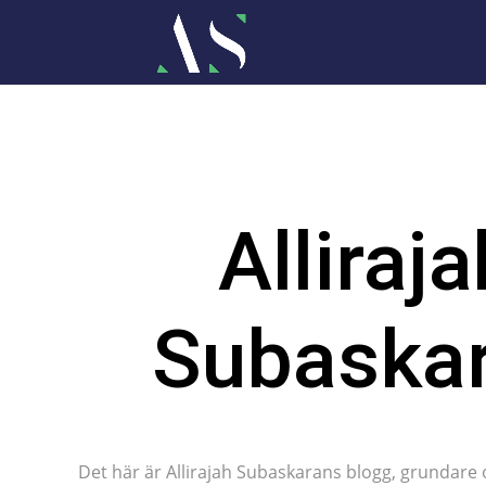
Alliraja
Subaska
Det här är Allirajah Subaskarans blogg, grundare 