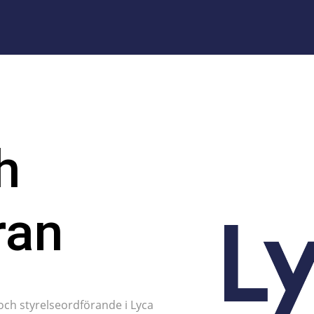
h
ran
och styrelseordförande i Lyca