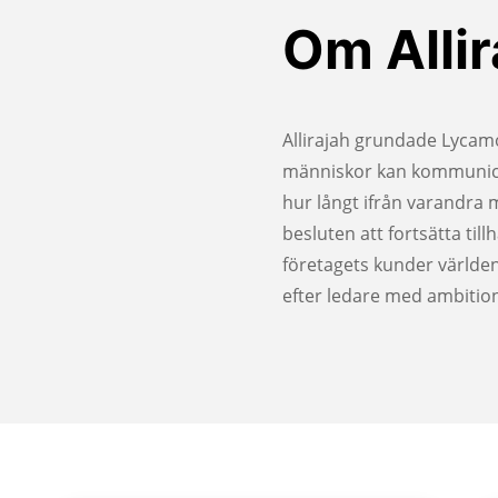
Om Allir
Allirajah grundade Lycamo
människor kan kommunicer
hur långt ifrån varandra 
besluten att fortsätta till
företagets kunder världen
efter ledare med ambition 