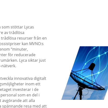
n som stöttar Lycas
e av trådlösa
trådlösa resurser från en
ossistpriser kan MVNO:s
 genom “minuter,
nter för reducerade
umärken. Lyca siktar just
-nätverk.
tveckla innovativa digitalt
gsmöjligheter inom ett
etaget investerar i de
l personal som en del i
t avgörande att alla
 spännande resa med att