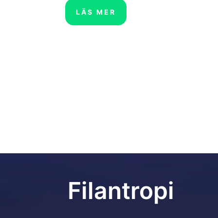
LÄS MER
Filantropi