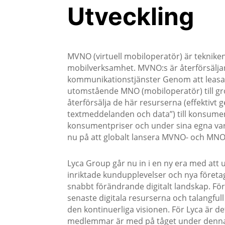
Utveckling
MVNO (virtuell mobiloperatör) är teknike
mobilverksamhet. MVNO:s är återförsäljar
kommunikationstjänster Genom att leasa 
utomstående MNO (mobiloperatör) till gr
återförsälja de här resurserna (effektivt
textmeddelanden och data”) till konsume
konsumentpriser och under sina egna var
nu på att globalt lansera MVNO- och MNO
Lyca Group går nu in i en ny era med att u
inriktade kundupplevelser och nya företa
snabbt förändrande digitalt landskap. För
senaste digitala resurserna och talangful
den kontinuerliga visionen. För Lyca är de
medlemmar är med på tåget under denna