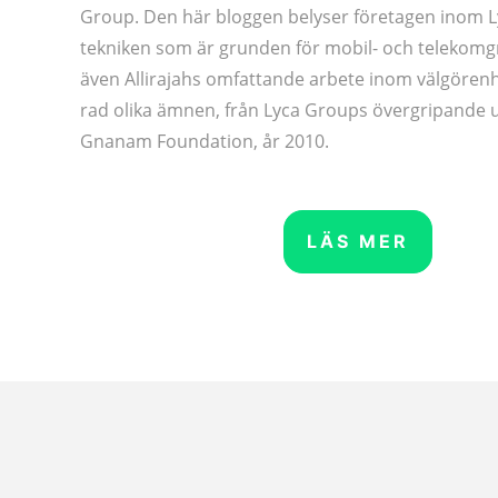
Group. Den här bloggen belyser företagen inom L
tekniken som är grunden för mobil- och telekom
även Allirajahs omfattande arbete inom välgören
rad olika ämnen, från Lyca Groups övergripande u
Gnanam Foundation, år 2010.
LÄS MER