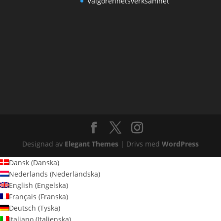
Välgörenhetsverksamhet
Designad av
Elegant Themes
| Drivs med
WordPress
Dansk
(
Danska
)
Nederlands
(
Nederländska
)
English
(
Engelska
)
Français
(
Franska
)
Deutsch
(
Tyska
)
Italiano
(
Italienska
)