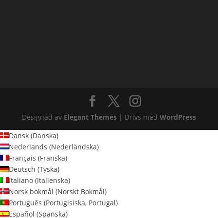
Designad av
Elegant Themes
| Drivs med
WordPress
Dansk
(
Danska
)
Nederlands
(
Nederländska
)
Français
(
Franska
)
Deutsch
(
Tyska
)
Italiano
(
Italienska
)
Norsk bokmål
(
Norskt Bokmål
)
Português
(
Portugisiska, Portugal
)
Español
(
Spanska
)