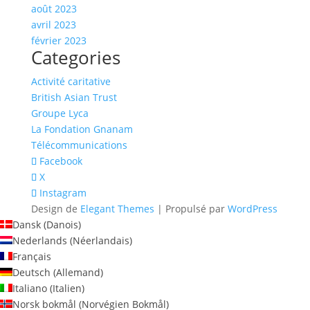
août 2023
avril 2023
février 2023
Categories
Activité caritative
British Asian Trust
Groupe Lyca
La Fondation Gnanam
Télécommunications
Facebook
X
Instagram
Design de
Elegant Themes
| Propulsé par
WordPress
Dansk
(
Danois
)
Nederlands
(
Néerlandais
)
Français
Deutsch
(
Allemand
)
Italiano
(
Italien
)
Norsk bokmål
(
Norvégien Bokmål
)