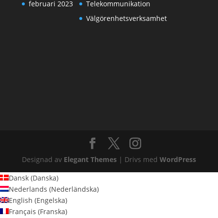
februari 2023
Telekommunikation
Välgörenhetsverksamhet
Designad av
Elegant Themes
| Drivs med
WordPress
Dansk
(
Danska
)
Nederlands
(
Nederländska
)
English
(
Engelska
)
Français
(
Franska
)