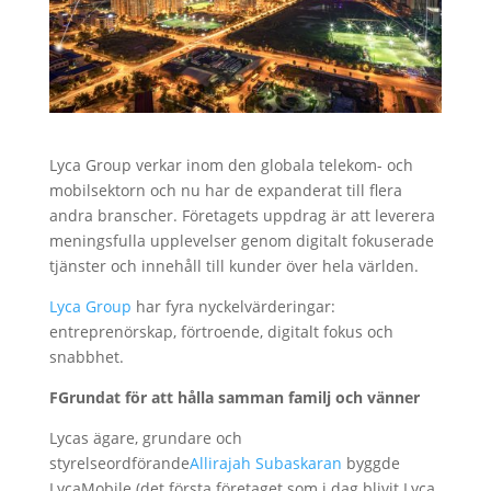
Lyca Group verkar inom den globala telekom- och
mobilsektorn och nu har de expanderat till flera
andra branscher. Företagets uppdrag är att leverera
meningsfulla upplevelser genom digitalt fokuserade
tjänster och innehåll till kunder över hela världen.
Lyca Group
har fyra nyckelvärderingar:
entreprenörskap, förtroende, digitalt fokus och
snabbhet.
FGrundat för att hålla samman familj och vänner
Lycas ägare, grundare och
styrelseordförande
Allirajah Subaskaran
byggde
LycaMobile (det första företaget som i dag blivit Lyca