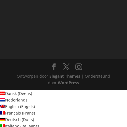
Ontworpen door
Elegant Themes
| Ondersteund
door
WordPress
Dansk
(
Deens
)
Nederlands
English
(
Engels
)
Français
(
Frans
)
Deutsch
(
Duits
)
Italiano
(
Italiaans
)