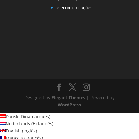
telecomunicações
Designed by
Elegant Themes
| Powered by
WordPress
Dansk
(
Dinamarquês
)
Nederlands
(
Holandês
)
English
(
Inglês
)
Français
(
Francês
)