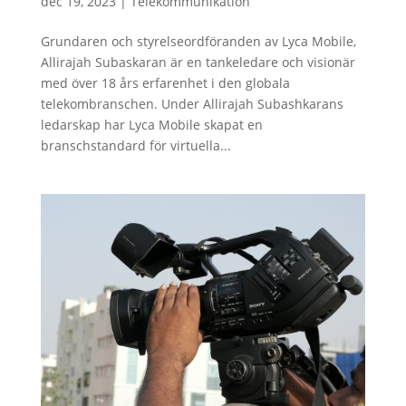
dec 19, 2023
|
Telekommunikation
Grundaren och styrelseordföranden av Lyca Mobile,
Allirajah Subaskaran är en tankeledare och visionär
med över 18 års erfarenhet i den globala
telekombranschen. Under Allirajah Subashkarans
ledarskap har Lyca Mobile skapat en
branschstandard för virtuella...