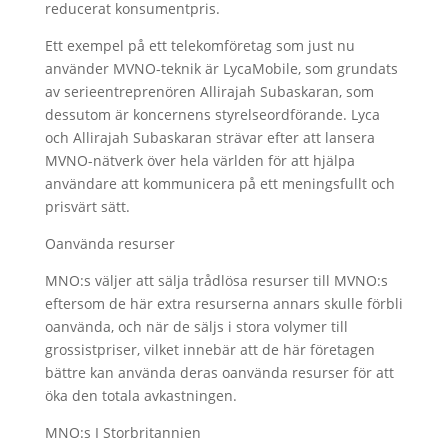
reducerat konsumentpris.
Ett exempel på ett telekomföretag som just nu
använder MVNO-teknik är LycaMobile, som grundats
av serieentreprenören Allirajah Subaskaran, som
dessutom är koncernens styrelseordförande. Lyca
och Allirajah Subaskaran strävar efter att lansera
MVNO-nätverk över hela världen för att hjälpa
användare att kommunicera på ett meningsfullt och
prisvärt sätt.
Oanvända resurser
MNO:s väljer att sälja trådlösa resurser till MVNO:s
eftersom de här extra resurserna annars skulle förbli
oanvända, och när de säljs i stora volymer till
grossistpriser, vilket innebär att de här företagen
bättre kan använda deras oanvända resurser för att
öka den totala avkastningen.
MNO:s I Storbritannien