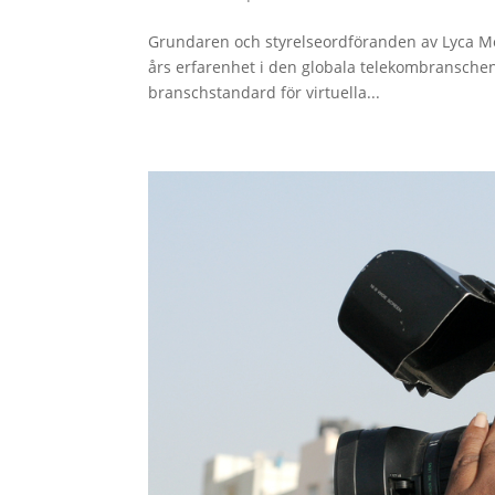
Grundaren och styrelseordföranden av Lyca Mob
års erfarenhet i den globala telekombransche
branschstandard för virtuella...