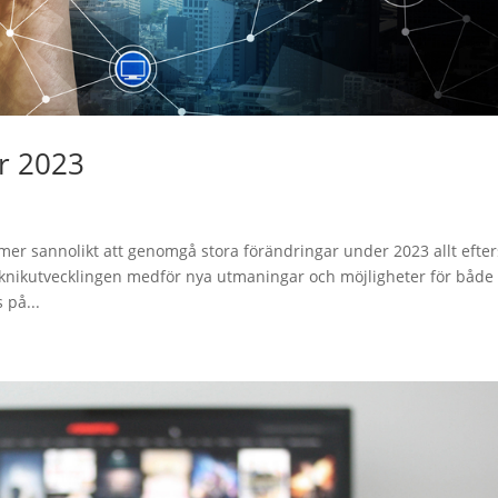
r 2023
er sannolikt att genomgå stora förändringar under 2023 allt efte
knikutvecklingen medför nya utmaningar och möjligheter för både
 på...