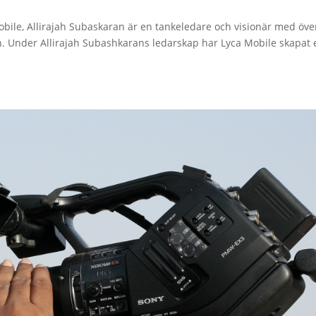
ile, Allirajah Subaskaran är en tankeledare och visionär med öve
n. Under Allirajah Subashkarans ledarskap har Lyca Mobile skapat 