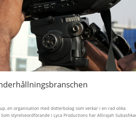
underhållningsbranschen
up, en organisation med dotterbolag som verkar i en rad olika
 Som styrelseordförande i Lyca Productions har Allirajah Subashka