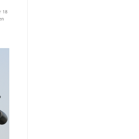
r 18
en