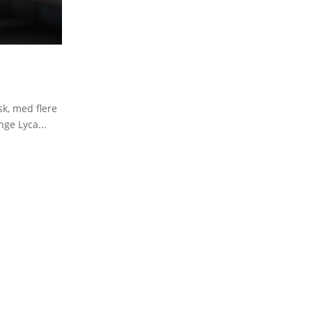
sk, med flere
nge Lyca...