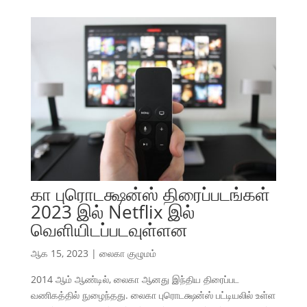
கா புரொடக்ஷன்ஸ் திரைப்படங்கள்
2023 இல் Netflix இல்
வெளியிடப்படவுள்ளன
ஆக 15, 2023
|
லைகா குழுமம்
2014 ஆம் ஆண்டில், லைகா ஆனது இந்திய திரைப்பட
வணிகத்தில் நுழைந்தது. லைகா புரொடக்ஷன்ஸ் பட்டியலில் உள்ள