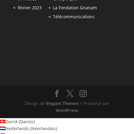
février 2023
La Fondation Gnanam
Télécommunications
Design de
Elegant Themes
| Propulsé par
WordPress
Dansk
(
Danois
)
Nederlands
(
Néerlandais
)