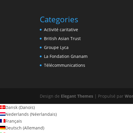
Categories
Activité caritative
British Asian Trust
Groupe Lyca
La Fondation Gnanam
Télécommunications
Design de
Elegant Themes
| Propulsé par
Wor
Dansk
(
Danois
)
Nederlands
(
Néerlandais
)
Français
Deutsch
(
Allemand
)