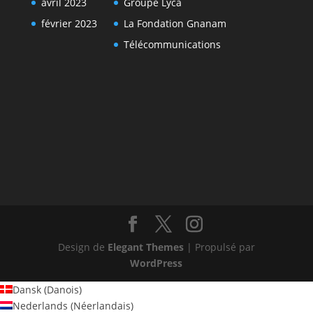
avril 2023
Groupe Lyca
février 2023
La Fondation Gnanam
Télécommunications
Design de
Elegant Themes
| Propulsé par
WordPress
Dansk
(
Danois
)
Nederlands
(
Néerlandais
)