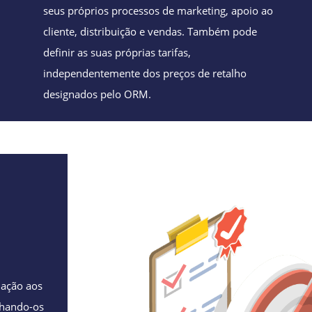
seus próprios processos de marketing, apoio ao
cliente, distribuição e vendas. Também pode
definir as suas próprias tarifas,
independentemente dos preços de retalho
designados pelo ORM.
ação aos
lhando-os