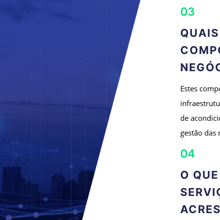
03
QUAIS
COMP
NEGÓ
Estes comp
infraestrut
de acondici
gestão das 
04
O QUE
SERVI
ACRE