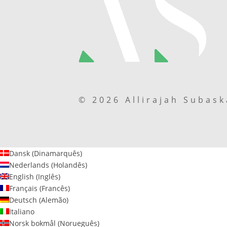
© 2026 Allirajah Subas
Dansk
(
Dinamarquês
)
Nederlands
(
Holandês
)
English
(
Inglês
)
Français
(
Francês
)
Deutsch
(
Alemão
)
Italiano
Norsk bokmål
(
Norueguês
)