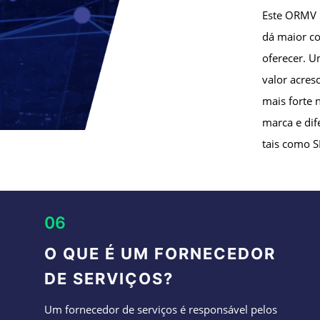
Este ORMV p
dá maior co
oferecer. U
valor acre
mais forte 
marca e dif
tais como S
06
O QUE É UM FORNECEDOR
DE SERVIÇOS?
Um fornecedor de serviços é responsável pelos