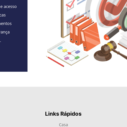
de acesso
cas
mentos
rança
.
Links Rápidos
Casa