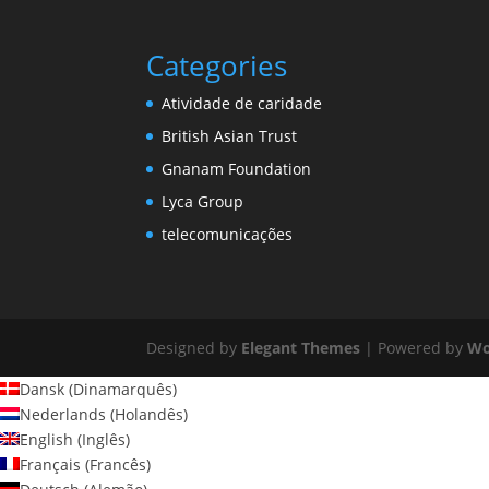
Categories
Atividade de caridade
British Asian Trust
Gnanam Foundation
Lyca Group
telecomunicações
Designed by
Elegant Themes
| Powered by
Wo
Dansk
(
Dinamarquês
)
Nederlands
(
Holandês
)
English
(
Inglês
)
Français
(
Francês
)