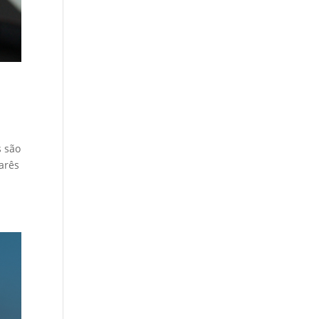
s são
narês