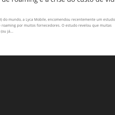
NO) do mundo, a Lyca Mobile, encomendou recentemente um estud
de roaming por muitos fornecedores. O estudo revelou que muitas
ou já...