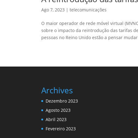
Ago 7, 2023
|
telecomunicações
O maior operador de rede móvel virtual (MV
sobre o impacto da reintrodução das tarifas 
pessoas no Reino Unido estão a pensar mudar (
Archives
Dezembro 2023
Agosto 2023
Abril 2023
Fevereiro 2023