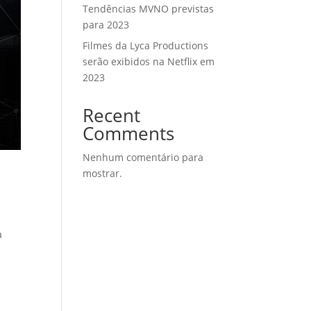
Tendências MVNO previstas
para 2023
Filmes da Lyca Productions
serão exibidos na Netflix em
2023
Recent
Comments
Nenhum comentário para
mostrar.
à