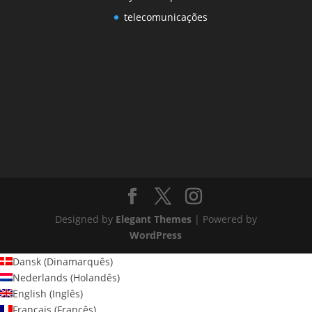
telecomunicações
Designed by
Elegant Themes
| Powered by
WordPress
Dansk
(
Dinamarquês
)
Nederlands
(
Holandês
)
English
(
Inglês
)
Français
(
Francês
)