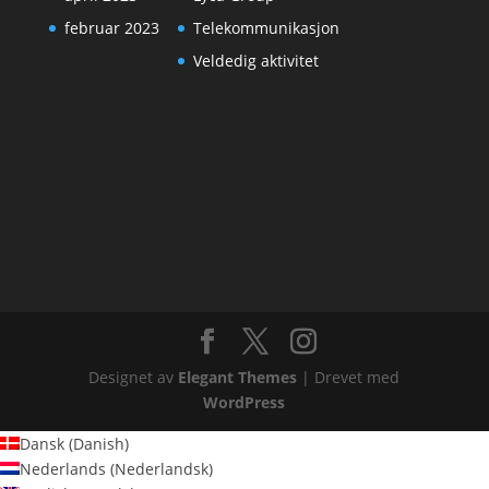
februar 2023
Telekommunikasjon
Veldedig aktivitet
Designet av
Elegant Themes
| Drevet med
WordPress
Dansk
(
Danish
)
Nederlands
(
Nederlandsk
)