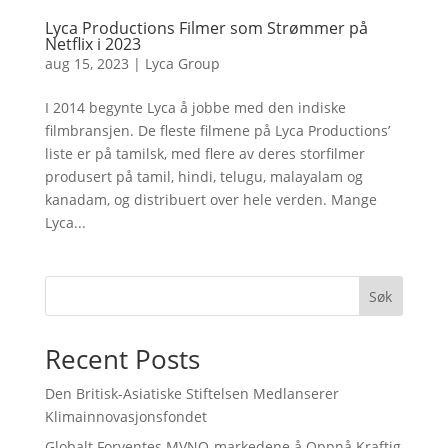
Lyca Productions Filmer som Strømmer på
Netflix i 2023
aug 15, 2023
|
Lyca Group
I 2014 begynte Lyca å jobbe med den indiske
filmbransjen. De fleste filmene på Lyca Productions’
liste er på tamilsk, med flere av deres storfilmer
produsert på tamil, hindi, telugu, malayalam og
kanadam, og distribuert over hele verden. Mange
Lyca...
Søk
Recent Posts
Den Britisk-Asiatiske Stiftelsen Medlanserer
Klimainnovasjonsfondet
Globalt Forventes MVNO-markedene å Oppnå Kraftig