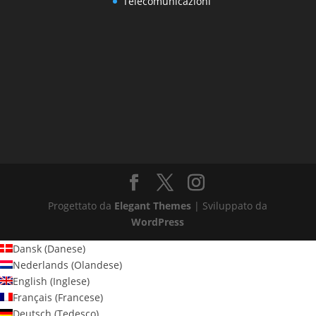
Telecomunicazioni
Progettato da
Elegant Themes
| Sviluppato da
WordPress
Dansk
(
Danese
)
Nederlands
(
Olandese
)
English
(
Inglese
)
Français
(
Francese
)
Deutsch
(
Tedesco
)