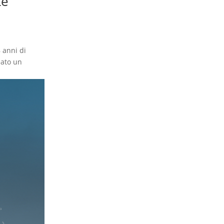
te
 anni di
eato un