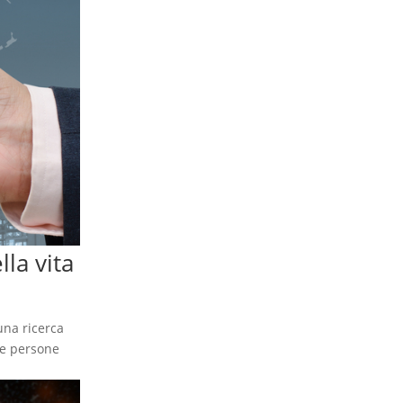
lla vita
una ricerca
lte persone