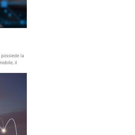
o possiede la
obile, il