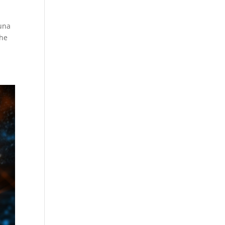
 una
che