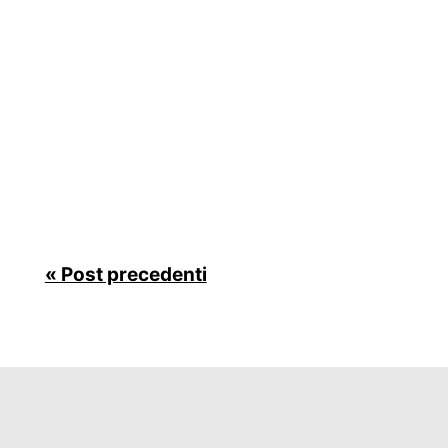
Il più grande operatore di rete mobile virtuale
(MVNO) del mondo, Lyca Mobile, ha
recentemente commissionato una ricerca
sull'impatto della reintroduzione delle tariffe di
roaming da parte di molti provider. Lo studio
ha rivelato che molte persone nel Regno
Unito...
« Post precedenti