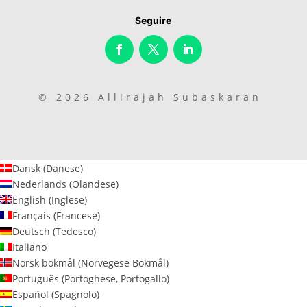
Seguire
© 2026 Allirajah Subaskaran
Dansk
(
Danese
)
Nederlands
(
Olandese
)
English
(
Inglese
)
Français
(
Francese
)
Deutsch
(
Tedesco
)
Italiano
Norsk bokmål
(
Norvegese Bokmål
)
Português
(
Portoghese, Portogallo
)
Español
(
Spagnolo
)