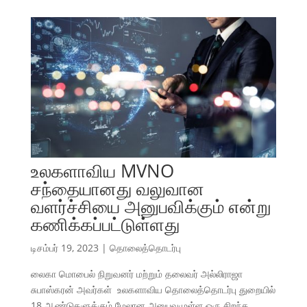
உலகளாவிய MVNO
சந்தையானது வலுவான
வளர்ச்சியை அனுபவிக்கும் என்று
கணிக்கப்பட்டுள்ளது
டிசம்பர் 19, 2023
|
தொலைத்தொடர்பு
லைகா மொபைல் நிறுவனர் மற்றும் தலைவர் அல்லிராஜா
சுபாஸ்கரன் அவர்கள் உலகளாவிய தொலைத்தொடர்பு துறையில்
18 ஆண்டுகளுக்கும் மேலான அனுபவமுள்ள ஒரு சிறந்த