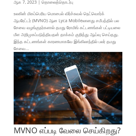
ஆக 7, 2023
|
தொலைத்தொடர்பு
உலகின் மிகப்பெரிய மொபைல் விர்ச்சுவல் நெட்வொர்க்
ஆபரேட்டர் (MVNO) ஆன Lyca Mobileலானது சமீபத்தில் பல
சேவை வழங்குநர்களால் தமது ரோமிங் கட்டணங்கள் பட்டியலை
மீள அறிமுகப்படுத்தியதன் தாக்கம் குறித்து ஆய்வு செய்தது.
இந்த கட்டணங்கள் காரணமாகவே இங்கிலாந்தில் பலர் தமது
சேவை...
MVNO எப்படி வேலை செய்கிறது?