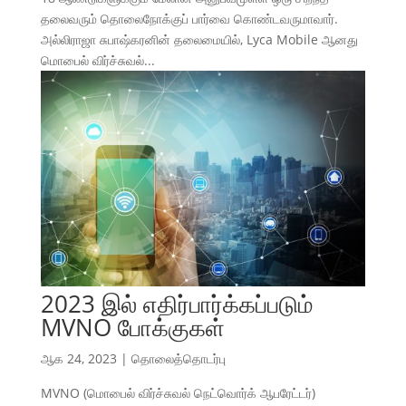
தலைவரும் தொலைநோக்குப் பார்வை கொண்டவருமாவார்.
அல்லிராஜா சுபாஷ்கரனின் தலைமையில், Lyca Mobile ஆனது
மொபைல் விர்ச்சுவல்...
2023 இல் எதிர்பார்க்கப்படும்
MVNO போக்குகள்
ஆக 24, 2023
|
தொலைத்தொடர்பு
MVNO (மொபைல் விர்ச்சுவல் நெட்வொர்க் ஆபரேட்டர்)