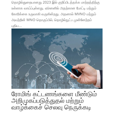
தொழில்துறையானது 2023 இல் குறிப்பிடத்தக்க மாற்றத்திற்கு
உள்ளாக வாய்ப்புள்ளது. ஏனெனில் அதற்கான போட்டி மற்றும்
கோரிக்கை உருவாகி வருகின்றது. அதனால் MVNO மற்றும்
அவற்றின் MNO தொகுப்பில், தொழில்நுட்ப முன்னேற்றம்
புதிய...
ரோமிங் கட்டணங்களை மீண்டும்
அறிமுகப்படுத்துதல் மற்றும்
வாழ்க்கைச் செலவு நெருக்கடி