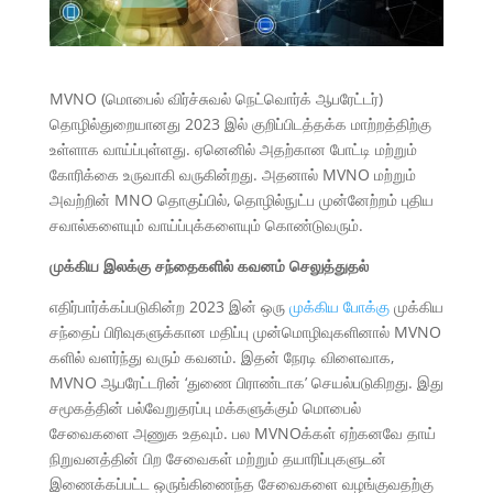
MVNO (மொபைல் விர்ச்சுவல் நெட்வொர்க் ஆபரேட்டர்)
தொழில்துறையானது 2023 இல் குறிப்பிடத்தக்க மாற்றத்திற்கு
உள்ளாக வாய்ப்புள்ளது. ஏனெனில் அதற்கான போட்டி மற்றும்
கோரிக்கை உருவாகி வருகின்றது. அதனால் MVNO மற்றும்
அவற்றின் MNO தொகுப்பில், தொழில்நுட்ப முன்னேற்றம் புதிய
சவால்களையும் வாய்ப்புக்களையும் கொண்டுவரும்.
முக்கிய இலக்கு சந்தைகளில் கவனம் செலுத்துதல்
எதிர்பார்க்கப்படுகின்ற 2023 இன் ஒரு
முக்கிய போக்கு
முக்கிய
சந்தைப் பிரிவுகளுக்கான மதிப்பு முன்மொழிவுகளினால் MVNO
களில் வளர்ந்து வரும் கவனம். இதன் நேரடி விளைவாக,
MVNO ஆபரேட்டரின் ‘துணை பிராண்டாக’ செயல்படுகிறது. இது
சமூகத்தின் பல்வேறுதரப்பு மக்களுக்கும் மொபைல்
சேவைகளை அணுக உதவும். பல MVNOக்கள் ஏற்கனவே தாய்
நிறுவனத்தின் பிற சேவைகள் மற்றும் தயாரிப்புகளுடன்
இணைக்கப்பட்ட ஒருங்கிணைந்த சேவைகளை வழங்குவதற்கு