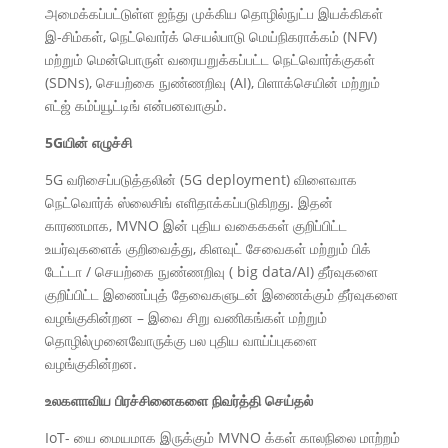
அமைக்கப்பட்டுள்ள ஐந்து முக்கிய தொழில்நுட்ப இயக்கிகள்
இ-சிம்கள், நெட்வொர்க் செயல்பாடு மெய்நிகராக்கம் (NFV)
மற்றும் மென்பொருள் வரையறுக்கப்பட்ட நெட்வொர்க்குகள்
(SDNs), செயற்கை நுண்ணறிவு (AI), பிளாக்செயின் மற்றும்
எட்ஜ் கம்ப்யூட்டிங் என்பனவாகும்.
5Gயின் எழுச்சி
5G வரிசைப்படுத்தலின் (5G deployment) விளைவாக
நெட்வொர்க் ஸ்லைசிங் எளிதாக்கப்படுகிறது. இதன்
காரணமாக, MVNO இன் புதிய வகைககள் குறிப்பிட்ட
உயர்வுகளைக் குறிவைத்து, கிளவுட் சேவைகள் மற்றும் பிக்
டேட்டா / செயற்கை நுண்ணறிவு ( big data/AI) தீர்வுகளை
குறிப்பிட்ட இணைப்புத் தேவைகளுடன் இணைக்கும் தீர்வுகளை
வழங்குகின்றன – இவை சிறு வணிகங்கள் மற்றும்
தொழில்முனைவோருக்கு பல புதிய வாய்ப்புகளை
வழங்குகின்றன.
உலகளாவிய பிரச்சினைகளை நிவர்த்தி செய்தல்
IoT- யை மையமாக இருக்கும் MVNO க்கள் காலநிலை மாற்றம்