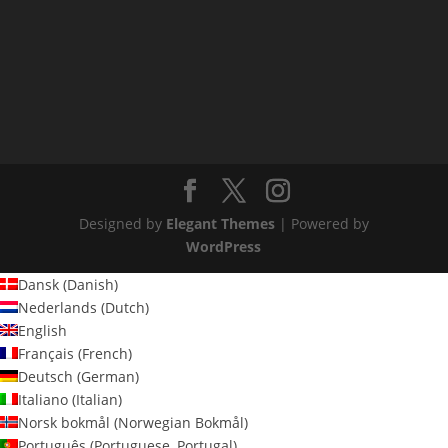
Designed by
Elegant Themes
| Powered by
WordPress
Dansk
(
Danish
)
Nederlands
(
Dutch
)
English
Français
(
French
)
Deutsch
(
German
)
Italiano
(
Italian
)
Norsk bokmål
(
Norwegian Bokmål
)
Português
(
Portuguese, Portugal
)