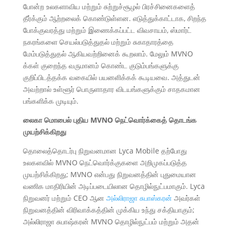
போன்ற உலகளாவிய மற்றும் சுற்றுச்சூழல் பிரச்சினைகளைத்
தீர்க்கும் ஆற்றலைக் கொண்டுள்ளன. எடுத்துக்காட்டாக, சிறந்த
போக்குவரத்து மற்றும் இணைக்கப்பட்ட விவசாயம், ஸ்மார்ட்
நகரங்களை செயல்படுத்துதல் மற்றும் சுகாதாரத்தை
மேம்படுத்துதல் ஆகியவற்றினைக் கூறலாம். மேலும் MVNO
க்கள் குறைந்த வருமானம் கொண்ட குடும்பங்களுக்கு
குறிப்பிடத்தக்க வகையில் பயனளிக்கக் கூடியவை. அத்துடன்
அவற்றால் உள்ளூர் பொருளாதார விடயங்களுக்கும் சாதகமான
பங்களிக்க முடியும்.
லைகா மொபைல் புதிய MVNO நெட்வொர்க்கைத் தொடங்க
முயற்சிக்கிறது
தொலைத்தொடர்பு நிறுவனமான Lyca Mobile தற்போது
உலகளவில் MVNO நெட்வொர்க்குகளை அறிமுகப்படுத்த
முயற்சிக்கிறது; MVNO என்பது நிறுவனத்தின் புதுமையான
வணிக மாதிரியின் அடிப்படையிலான தொழில்நுட்பமாகும். Lyca
நிறுவனர் மற்றும் CEO ஆன
அல்லிராஜா சுபாஸ்கரன்
அவர்கள்
நிறுவனத்தின் விரிவாக்கத்தின் முக்கிய உந்து சக்தியாகும்;
அல்லிராஜா சுபாஷ்கரன் MVNO தொழில்நுட்பம் மற்றும் அதன்