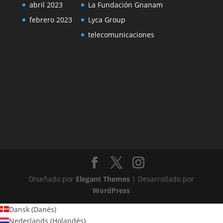
abril 2023
La Fundación Gnanam
febrero 2023
Lyca Group
telecomunicaciones
Diseñado por
Elegant Themes
| Desarrollado por
WordPress
Dansk
(
Danés
)
Nederlands
(
Holandés
)