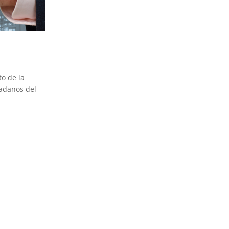
o de la
dadanos del