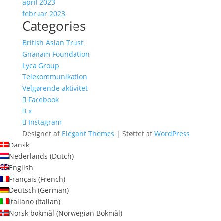
april 2023
februar 2023
Categories
British Asian Trust
Gnanam Foundation
Lyca Group
Telekommunikation
Velgørende aktivitet
Facebook
x
Instagram
Designet af
Elegant Themes
| Støttet af
WordPress
Dansk
Nederlands
(
Dutch
)
English
Français
(
French
)
Deutsch
(
German
)
Italiano
(
Italian
)
Norsk bokmål
(
Norwegian Bokmål
)