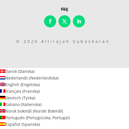
Följ
© 2026 Allirajah Subaskaran
Dansk
(
Danska
)
Nederlands
(
Nederländska
)
English
(
Engelska
)
Français
(
Franska
)
Deutsch
(
Tyska
)
Italiano
(
Italienska
)
Norsk bokmål
(
Norskt Bokmål
)
Português
(
Portugisiska, Portugal
)
Español
(
Spanska
)